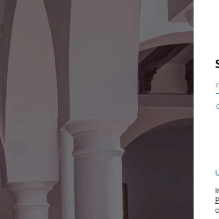
U
I
P
c